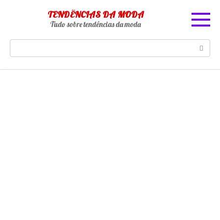
Skip
TENDÊNCIAS DA MODA
to
Tudo sobre tendências da moda
content
Search: