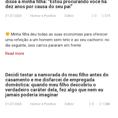
disse à minha filha: “Estou procurando você há
dez anos por causa do seu pai”
31.07.2026
Humor e Positivo
Editor
0
375
Minha filha deu todas as suas economias para oferecer
uma refeição a um homem sem-teto e ao seu cachorro: no
dia seguinte, seis carros pararam em frente
Read more
Decidi testar a namorada do meu filho antes do
casamento e me disfarcei de empregada
doméstica: quando meu filho descobriu o
verdadeiro caráter dela, fez algo que nem eu
jamais poderia imaginar
31.07.2026
Humor e Positivo
Editor
0
1.086