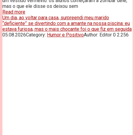
um vestido vermelho: os alunos começaram a zombar dele,
mas o que ele disse os deixou sem
Read more
Um dia, ao voltar para casa, surpreendi meu marido
“deficiente” se divertindo com a amante na nossa piscina: eu
estava furiosa, mas o mais chocante foi o que fiz em seguida
05.08.2026
Category:
Humor e Positivo
Author:
Editor
0
2.256