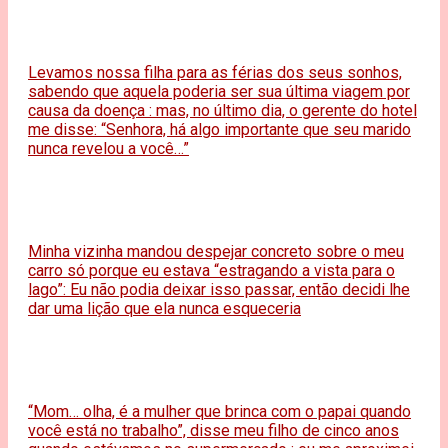
Levamos nossa filha para as férias dos seus sonhos,
sabendo que aquela poderia ser sua última viagem por
causa da doença : mas, no último dia, o gerente do hotel
me disse: “Senhora, há algo importante que seu marido
nunca revelou a você…”
Minha vizinha mandou despejar concreto sobre o meu
carro só porque eu estava “estragando a vista para o
lago”: Eu não podia deixar isso passar, então decidi lhe
dar uma lição que ela nunca esqueceria
“Mom… olha, é a mulher que brinca com o papai quando
você está no trabalho”, disse meu filho de cinco anos