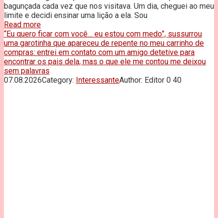
bagunçada cada vez que nos visitava. Um dia, cheguei ao meu
limite e decidi ensinar uma lição a ela. Sou
Read more
“Eu quero ficar com você… eu estou com medo”, sussurrou
uma garotinha que apareceu de repente no meu carrinho de
compras: entrei em contato com um amigo detetive para
encontrar os pais dela, mas o que ele me contou me deixou
sem palavras
07.08.2026
Category:
Interessante
Author:
Editor
0
40