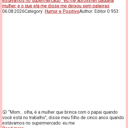
estávamos no supermercado : eu me aproximei daquela
mulher, e o que ela me disse me deixou sem palavras
06.08.2026
Category:
Humor e Positivo
Author:
Editor
0
953
😲 “Mom… olha, é a mulher que brinca com o papai quando
você está no trabalho”, disse meu filho de cinco anos quando
estávamos no supermercado: eu me