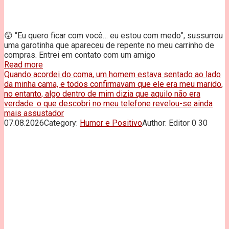
😲 “Eu quero ficar com você… eu estou com medo”, sussurrou
uma garotinha que apareceu de repente no meu carrinho de
compras. Entrei em contato com um amigo
Read more
Quando acordei do coma, um homem estava sentado ao lado
da minha cama, e todos confirmavam que ele era meu marido,
no entanto, algo dentro de mim dizia que aquilo não era
verdade: o que descobri no meu telefone revelou-se ainda
mais assustador
07.08.2026
Category:
Humor e Positivo
Author:
Editor
0
30