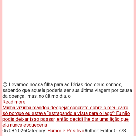
😯 Levamos nossa filha para as férias dos seus sonhos,
sabendo que aquela poderia ser sua última viagem por causa
da doença : mas, no último dia, o
Read more
Minha vizinha mandou despejar concreto sobre o meu carro
só porque eu estava “estragando a vista para o lago”: Eu não
podia deixar isso passar, então decidi lhe dar uma lição que
ela nunca esqueceria
06.08.2026
Category:
Humor e Positivo
Author:
Editor
0
778