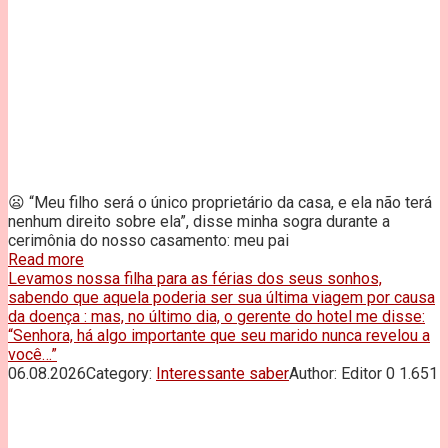
😦 “Meu filho será o único proprietário da casa, e ela não terá
nenhum direito sobre ela”, disse minha sogra durante a
cerimônia do nosso casamento: meu pai
Read more
Levamos nossa filha para as férias dos seus sonhos,
sabendo que aquela poderia ser sua última viagem por causa
da doença : mas, no último dia, o gerente do hotel me disse:
“Senhora, há algo importante que seu marido nunca revelou a
você…”
06.08.2026
Category:
Interessante saber
Author:
Editor
0
1.651