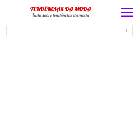
Skip
TENDÊNCIAS DA MODA
to
Tudo sobre tendências da moda
content
Search: