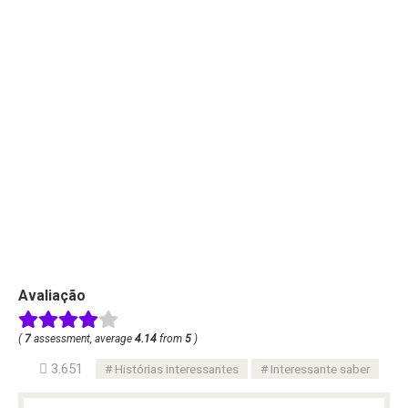
Avaliação
(
7
assessment, average
4.14
from
5
)
3.651
Histórias interessantes
Interessante saber