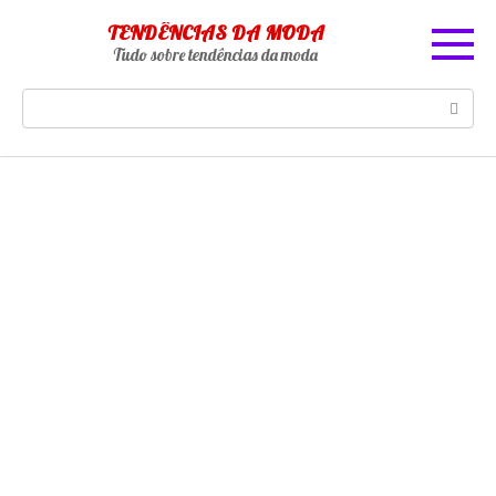
Skip
TENDÊNCIAS DA MODA
to
Tudo sobre tendências da moda
content
Search: