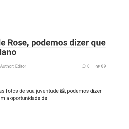
 de Rose, podemos dizer que
lano
Author:
Editor
0
89
 as fotos de sua juventude 📸, podemos dizer
em a oportunidade de