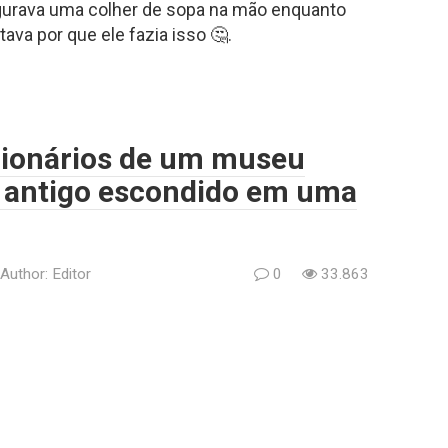
rava uma colher de sopa na mão enquanto
va por que ele fazia isso 🤔.
cionários de um museu
 antigo escondido em uma
Author:
Editor
0
33.863